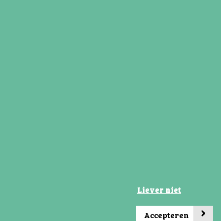
28 december 2025
Winsum laat je groeien
Kerststukjesproject PO-VO/ Gelijke Kansen
Alliantie / Kansrijke Groningers
Lees verder
Liever niet
›
Accepteren