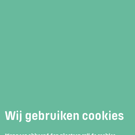
23 maart 2026
Nieuws vanuit de de bibliotheek
Op 12 maart jl. hadden we hoog bezoek!
Jeugdschrijvers Maren Stoffels en Lotte
Boot bezochten die dag de 1e en de 3e klas.
Lees verder
Wij gebruiken cookies