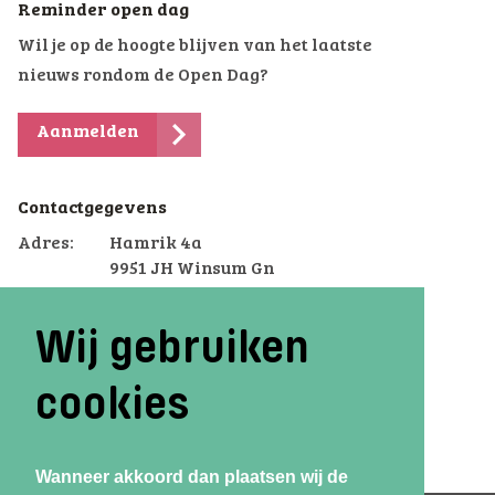
Reminder open dag
Wil je op de hoogte blijven van het laatste
nieuws rondom de Open Dag?
Aanmelden
Contactgegevens
Adres:
Hamrik 4a
9951 JH Winsum Gn
Telefoon:
(0595) 44 70 70
Wij gebruiken
Email:
winsum.voterra@dcterra.nl
cookies
Wanneer akkoord dan plaatsen wij de