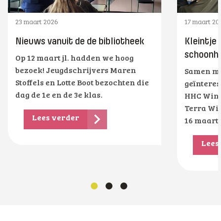
23 maart 2026
17 maart 20
Nieuws vanuit de de bibliotheek
Kleintje
schoonhe
Op 12 maart jl. hadden we hoog
bezoek! Jeugdschrijvers Maren
Samen me
Stoffels en Lotte Boot bezochten die
geïnteres
dag de 1e en de 3e klas.
HHC Wins
Terra Wi
Lees verder
16 maart
Lees