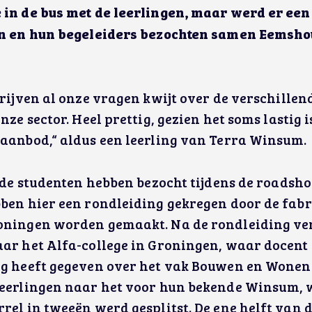
 in de bus met de leerlingen, maar werd er ee
en en hun begeleiders bezochten samen Eemshou
rijven al onze vragen kwijt over de verschillen
nze sector. Heel prettig, gezien het soms lastig 
aanbod,“ aldus een leerling van Terra Winsum.
t de studenten hebben bezocht tijdens de roadsh
bben hier een rondleiding gekregen door de fab
oningen worden gemaakt. Na de rondleiding ve
aar het Alfa-college in Groningen, waar docent
ng heeft gegeven over het vak Bouwen en Wonen 
leerlingen naar het voor hun bekende Winsum, 
rel in tweeën werd gesplitst. De ene helft van 