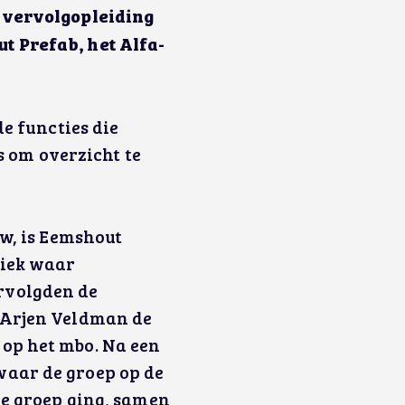
n vervolgopleiding
t Prefab, het Alfa-
de functies die
is om overzicht te
ow, is Eemshout
riek waar
rvolgden de
 Arjen Veldman de
op het mbo. Na een
waar de groep op de
de groep ging, samen