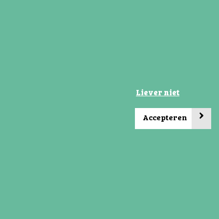
Winsum laat je groeien
Kerststukjesproject PO-VO/ Gelijke Kansen
Alliantie / Kansrijke Groningers
Lees verder
Liever niet
›
Accepteren
Social media