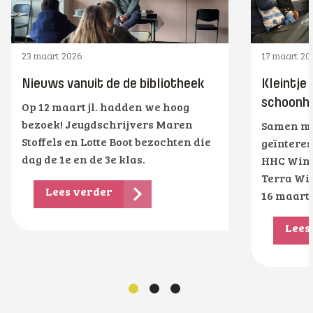
23 maart 2026
17 maart 20
Nieuws vanuit de de bibliotheek
Kleintje
schoonhe
Op 12 maart jl. hadden we hoog
bezoek! Jeugdschrijvers Maren
Samen me
Stoffels en Lotte Boot bezochten die
geïnteres
dag de 1e en de 3e klas.
HHC Wins
Terra Wi
Lees verder
16 maart
Lees