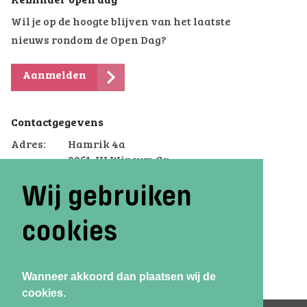
Reminder open dag
Wil je op de hoogte blijven van het laatste
nieuws rondom de Open Dag?
Aanmelden
Contactgegevens
Adres:
Hamrik 4a
9951 JH Winsum Gn
Telefoon:
(0595) 44 70 70
Wij gebruiken
Email:
winsum.voterra@dcterra.nl
cookies
Wanneer akkoord dan plaatsen wij de
cookies.