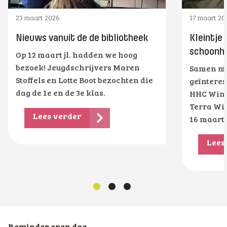
23 maart 2026
17 maart 20
Nieuws vanuit de de bibliotheek
Kleintje
schoonhe
Op 12 maart jl. hadden we hoog
bezoek! Jeugdschrijvers Maren
Samen me
Stoffels en Lotte Boot bezochten die
geïnteres
dag de 1e en de 3e klas.
HHC Wins
Terra Wi
Lees verder
16 maart
Lees