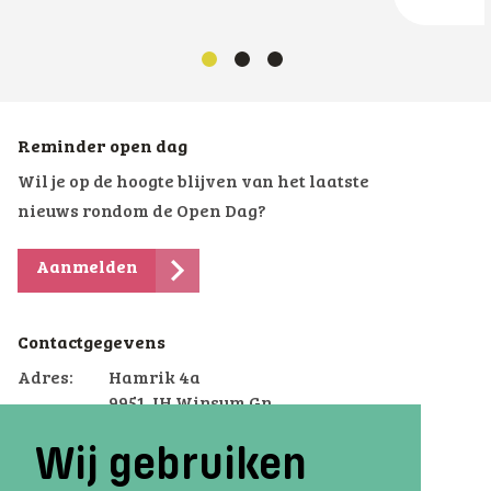
Reminder open dag
Wil je op de hoogte blijven van het laatste
nieuws rondom de Open Dag?
Aanmelden
Contactgegevens
Adres:
Hamrik 4a
9951 JH Winsum Gn
Telefoon:
(0595) 44 70 70
Wij gebruiken
Email:
winsum.voterra@dcterra.nl