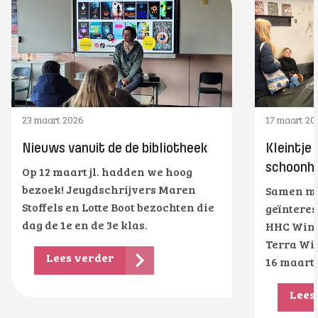
23 maart 2026
17 maart 20
Nieuws vanuit de de bibliotheek
Kleintje
schoonhe
Op 12 maart jl. hadden we hoog
bezoek! Jeugdschrijvers Maren
Samen me
Stoffels en Lotte Boot bezochten die
geïnteres
dag de 1e en de 3e klas.
HHC Wins
Terra Wi
Lees verder
16 maart
Lees