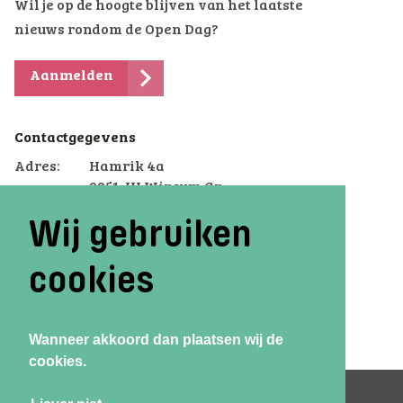
Wil je op de hoogte blijven van het laatste
nieuws rondom de Open Dag?
Aanmelden
Contactgegevens
Adres:
Hamrik 4a
9951 JH Winsum Gn
Telefoon:
(0595) 44 70 70
Wij gebruiken
Email:
winsum.voterra@dcterra.nl
cookies
Wanneer akkoord dan plaatsen wij de
cookies.