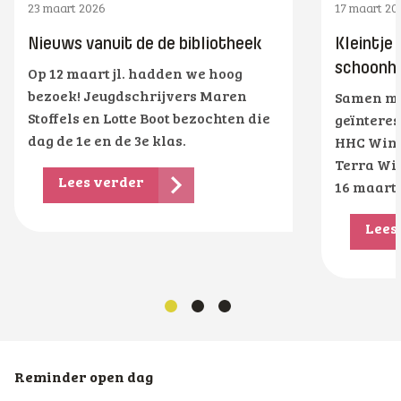
23 maart 2026
17 maart 20
Nieuws vanuit de de bibliotheek
Kleintje
schoonhe
Op 12 maart jl. hadden we hoog
bezoek! Jeugdschrijvers Maren
Samen me
Stoffels en Lotte Boot bezochten die
geïnteres
dag de 1e en de 3e klas.
HHC Wins
Terra Wi
Lees verder
16 maart
Lees
Reminder open dag