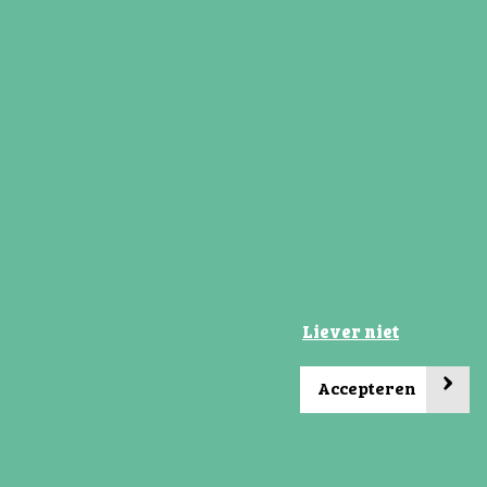
28 december 2025
Winsum laat je groeien
Kerststukjesproject PO-VO/ Gelijke Kansen
Alliantie / Kansrijke Groningers
Lees verder
Liever niet
›
Accepteren