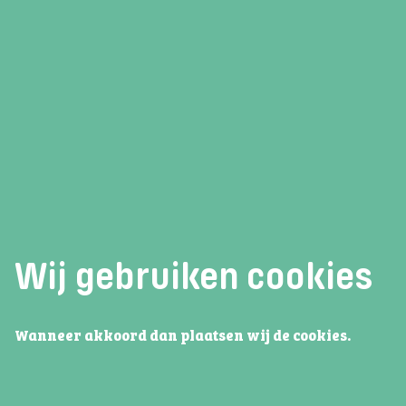
23 maart 2026
Nieuws vanuit de de bibliotheek
Op 12 maart jl. hadden we hoog bezoek!
Jeugdschrijvers Maren Stoffels en Lotte
Boot bezochten die dag de 1e en de 3e klas.
Lees verder
Wij gebruiken cookies
Wanneer akkoord dan plaatsen wij de cookies.