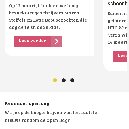
schoonhe
Op 12 maart jl. hadden we hoog
bezoek! Jeugdschrijvers Maren
Samen me
Stoffels en Lotte Boot bezochten die
geïnteres
dag de 1e en de 3e klas.
HHC Wins
Terra Wi
Lees verder
16 maart
Lees
Reminder open dag
Wil je op de hoogte blijven van het laatste
nieuws rondom de Open Dag?