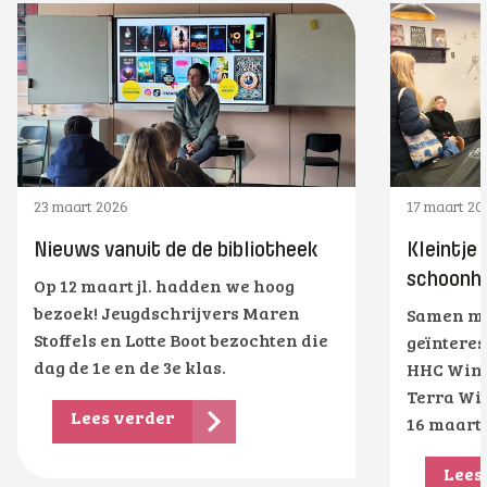
23 maart 2026
17 maart 20
Nieuws vanuit de de bibliotheek
Kleintje
schoonhe
Op 12 maart jl. hadden we hoog
bezoek! Jeugdschrijvers Maren
Samen me
Stoffels en Lotte Boot bezochten die
geïnteres
dag de 1e en de 3e klas.
HHC Wins
Terra Wi
Lees verder
16 maart
Lees