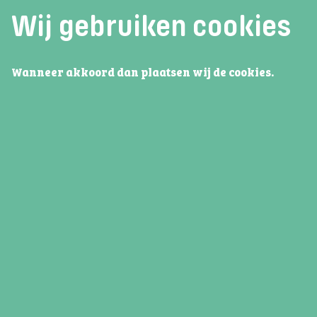
Wij gebruiken cookies
Wanneer akkoord dan plaatsen wij de cookies.
Reminder open dag
Contac
Wil je op de hoogte blijven van het
Adres:
laatste
nieuws rondom de Open Dag?
Telefoon:
Email:
Aanmelden