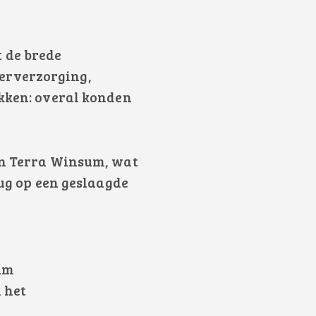
 de brede
erverzorging,
akken: overal konden
van Terra Winsum, wat
rug op een geslaagde
um
 het