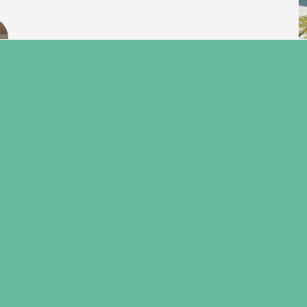
17 maart 2026
Kleintje Roadshow Kapper &
schoonheidsspecialiste
Samen met een kleine groep
geïnteresseerde leerlingen van het HHC