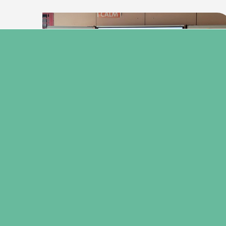
23 maart 2026
Nieuws vanuit de de bibliotheek
Op 12 maart jl. hadden we hoog bezoek!
Jeugdschrijvers Maren Stoffels en Lotte
Boot bezochten die dag de 1e en de 3e klas.
Lees verder