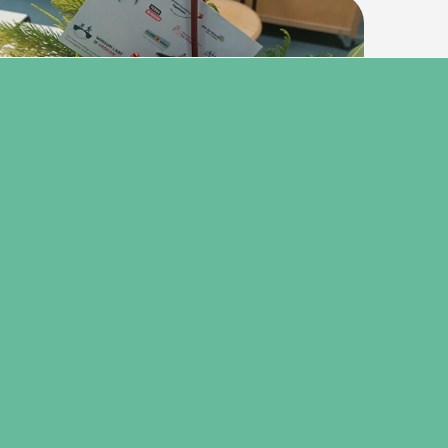
28 december 2025
Winsum laat je groeien
Kerststukjesproject PO-VO/ Gelijke Kansen
Alliantie / Kansrijke Groningers
Lees verder