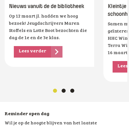
Nieuws vanuit de de bibliotheek
Kleintje
schoonhe
Op 12 maart jl. hadden we hoog
bezoek! Jeugdschrijvers Maren
Samen me
Stoffels en Lotte Boot bezochten die
geïnteres
dag de 1e en de 3e klas.
HHC Wins
Terra Wi
Lees verder
16 maart
Lees
Reminder open dag
Wil je op de hoogte blijven van het laatste